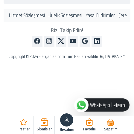
Hizmet Sözleşmesi
Üyelik Sözleşmesi
Yasal Bildirimler
Çerez Po
Bizi Takip Edin!
Copyright © 2024 - eryapias.com Tüm Hakları Sakldır.
By DATAKALE™
WhatsApp İletişim
Fırsatlar
Siparişler
Favorim
Sepetim
Hesabım